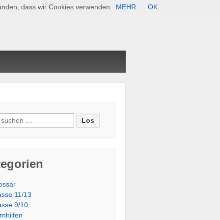
standen, dass wir Cookies verwenden.
MEHR
OK
e nach:
tegorien
ossar
asse 11/13
asse 9/10
rnhilfen