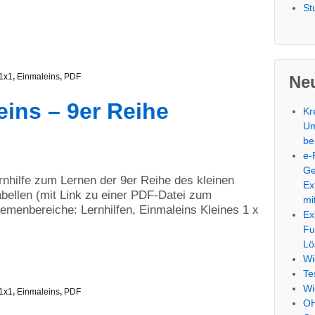
St
1x1
,
Einmaleins
,
PDF
Neu
eins – 9er Reihe
Kr
Um
be
e-
Ge
ernhilfe zum Lernen der 9er Reihe des kleinen
Ex
bellen (mit Link zu einer PDF-Datei zum
mi
menbereiche: Lernhilfen, Einmaleins Kleines 1 x
Ex
Fu
Lö
Wi
Te
Wi
1x1
,
Einmaleins
,
PDF
OH