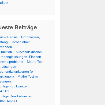
udium
este Beiträge
eis – Radius, Durchmesser,
fang, Flächeninhalt
rechnen
Funktion – Kurvendiskussion,
radengleichungen, Flächen,
tremalprobleme – Mathe Test
t Lösungen
ponentialfunktionen (e-
nktionen) – Mathe Test mit
sungen
chtige Kubikwurzeln
st TF1
chtige Quadratwurzeln
IMI Test A1