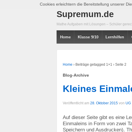
Cookies erleichtern die Bereitstellung unserer D
Supremum.de
Mathe Aufgaben mit Lösungen – Schüler gerecht
Home
Klasse 9/10
Lernhilfen
Home
›
Beiträge getagged 1×1
›
Seite 2
Blog-Archive
Kleines Einmal
Veröffentlicht am
28. Oktober 2015
von
UG
Auf dieser Seite gibt es eine L
Einmaleins in Form von zwei Ta
Speichern und Ausdrucken). The