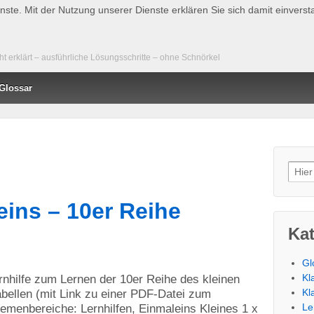
ienste. Mit der Nutzung unserer Dienste erklären Sie sich damit einver
 erklärt – ausführliche Lösungsschritte – ohne Schnörkel
Glossar
Such
eins – 10er Reihe
Ka
Gl
Kl
ernhilfe zum Lernen der 10er Reihe des kleinen
Kl
bellen (mit Link zu einer PDF-Datei zum
Le
menbereiche: Lernhilfen, Einmaleins Kleines 1 x