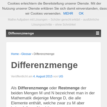
Cookies erleichtern die Bereitstellung unserer Dienste. Mit der
Nutzung unserer Dienste erklären Sie sich damit einverstanden, dass
Supremum.de
wir Cookies verwenden.
MEHR
OK
Mathe Aufgaben mit Lösungen – Schüler gerecht erklärt – ausführliche
Lösungsschritte – ohne Schnörkel
Differenzmenge
Home
›
Glossar
›
Differenzmenge
Differenzmenge
Veröffentlicht am
4. August 2015
von
UG
Als
Differenzmenge
oder
Restmenge
der
beiden Mengen M und N bezeichnet man in der
Mathematik diejenige Menge D, die alle
Elemente enthält, welche zwar zu M aber