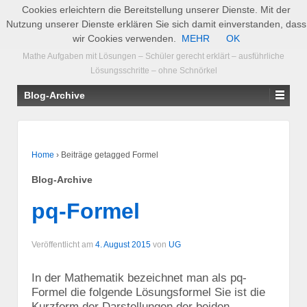
Cookies erleichtern die Bereitstellung unserer Dienste. Mit der
Nutzung unserer Dienste erklären Sie sich damit einverstanden, dass
Supremum.de
wir Cookies verwenden.
MEHR
OK
Mathe Aufgaben mit Lösungen – Schüler gerecht erklärt – ausführliche
Lösungsschritte – ohne Schnörkel
Blog-Archive
Home
›
Beiträge getagged Formel
Blog-Archive
pq-Formel
Veröffentlicht am
4. August 2015
von
UG
In der Mathematik bezeichnet man als pq-
Formel die folgende Lösungsformel Sie ist die
Kurzform der Darstellungen der beiden