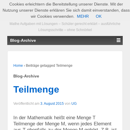
Cookies erleichtern die Bereitstellung unserer Dienste. Mit der
Nutzung unserer Dienste erklären Sie sich damit einverstanden, dass
Supremum.de
wir Cookies verwenden.
MEHR
OK
Mathe Aufgaben mit Lösungen – Schüler gerecht erklärt – ausführliche
Lösungsschritte – ohne Schnörkel
Blog-Archive
Home
›
Beiträge getagged Teilmenge
Blog-Archive
Teilmenge
Veröffentlicht am
3. August 2015
von
UG
In der Mathematik heißt eine Menge T
Teilmenge der Menge M, wenn jedes Element
aus T ebenfalls zu der Menge M gehört. Z.B. ist