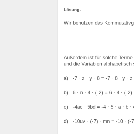
Lösung:
Wir benutzen das Kommutativge
Außerdem ist für solche Terme 
und die Variablen alphabetisch 
a) -7 · z · y · 8 = -7 · 8 · y · z
b) 6 · n · 4 · (-2) = 6 · 4 · (-2)
c) -4ac · 5bd = -4 · 5 · a · b ·
d) -10uv · (-7) · mn = -10 · (-7