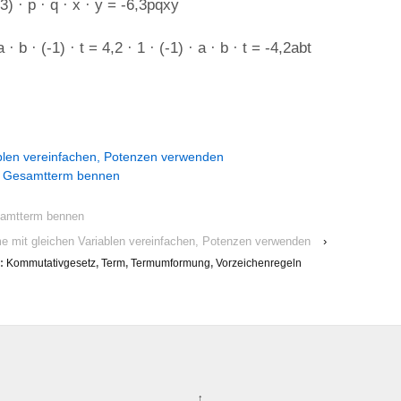
3) · p · q · x · y = -6,3pqxy
 · b · (-1) · t = 4,2 · 1 · (-1) · a · b · t = -4,2abt
ablen vereinfachen, Potenzen verwenden
, Gesamtterm bennen
samtterm bennen
e mit gleichen Variablen vereinfachen, Potenzen verwenden
›
t:
Kommutativgesetz
,
Term
,
Termumformung
,
Vorzeichenregeln
↑