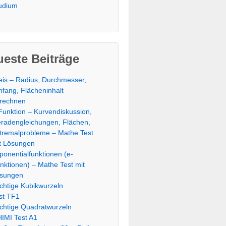
udium
este Beiträge
eis – Radius, Durchmesser,
fang, Flächeninhalt
rechnen
Funktion – Kurvendiskussion,
radengleichungen, Flächen,
tremalprobleme – Mathe Test
t Lösungen
ponentialfunktionen (e-
nktionen) – Mathe Test mit
sungen
chtige Kubikwurzeln
st TF1
chtige Quadratwurzeln
IMI Test A1