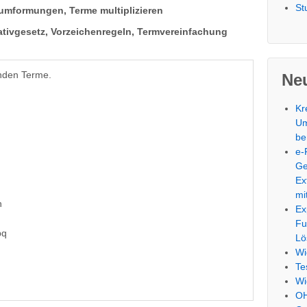
St
mformungen, Terme multiplizieren
tivgesetz, Vorzeichenregeln, Termvereinfachung
enden Terme.
Neu
Kr
Um
be
e-
Ge
Ex
mi
n
Ex
Fu
pq
Lö
Wi
Te
Wi
OH