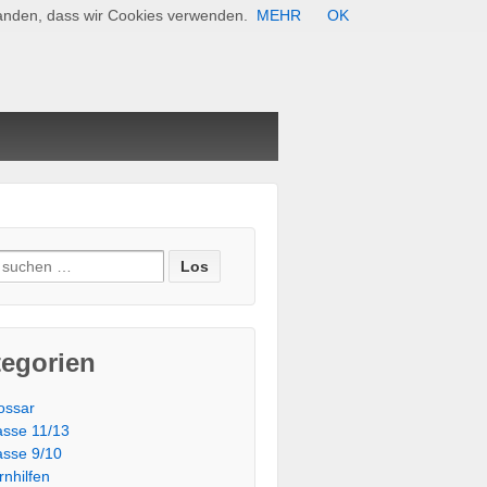
standen, dass wir Cookies verwenden.
MEHR
OK
e nach:
tegorien
ossar
asse 11/13
asse 9/10
rnhilfen