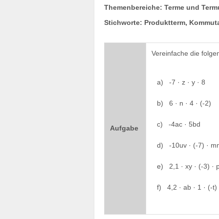
Themenbereiche: Terme und Termu
Stichworte: Produktterm, Kommuta
Vereinfache die folg
a) -7 · z · y · 8
b) 6 · n · 4 · (-2)
c) -4ac · 5bd
Aufgabe
d) -10uv · (-7) · m
e) 2,1 · xy · (-3) · 
f) 4,2 · ab · 1 · (-t)