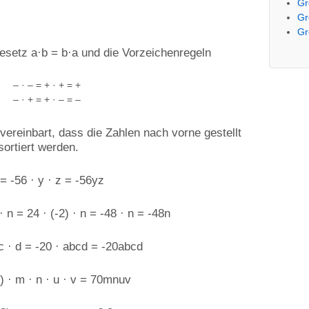
Gr
Gr
Gr
setz a·b = b·a und die Vorzeichenregeln
– · – = + · + = +
– · + = + · – = –
vereinbart, dass die Zahlen nach vorne gestellt
sortiert werden.
 = -56 · y · z = -56yz
 · n = 24 · (-2) · n = -48 · n = -48n
 c · d = -20 · abcd = -20abcd
) · m · n · u · v = 70mnuv