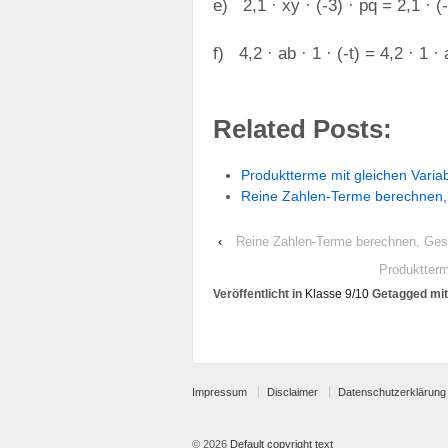
e) 2,1 · xy · (-3) · pq = 2,1 · (-
f) 4,2 · ab · 1 · (-t) = 4,2 · 1 · a
Related Posts:
Produktterme mit gleichen Vari
Reine Zahlen-Terme berechnen
‹
Reine Zahlen-Terme berechnen, Ge
Produktterm
Veröffentlicht in
Klasse 9/10
Getagged mi
Impressum
Disclaimer
Datenschutzerklärung
© 2026
Default copyright text