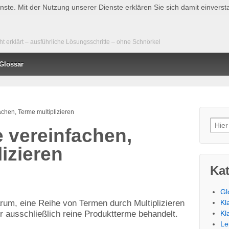
ienste. Mit der Nutzung unserer Dienste erklären Sie sich damit einver
 erklärt – ausführliche Lösungsschritte – ohne Schnörkel
Glossar
chen, Terme multiplizieren
Such
 vereinfachen,
izieren
Ka
Gl
rum, eine Reihe von Termen durch Multiplizieren
Kl
r ausschließlich reine Produktterme behandelt.
Kl
Le